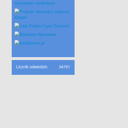
Licznik odwiedzin
34761