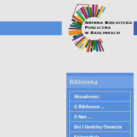
Biblioteka
Aktualności
O Bibliotece ...
O Nas ...
Dni I Godziny Otwarcia
Księgozbiór