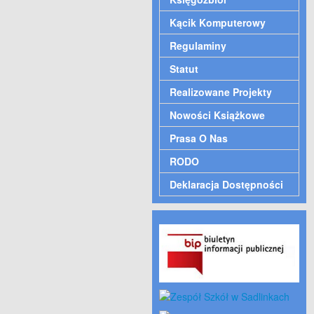
Kącik Komputerowy
Regulaminy
Statut
Realizowane Projekty
Nowości Książkowe
Prasa O Nas
RODO
Deklaracja Dostępności