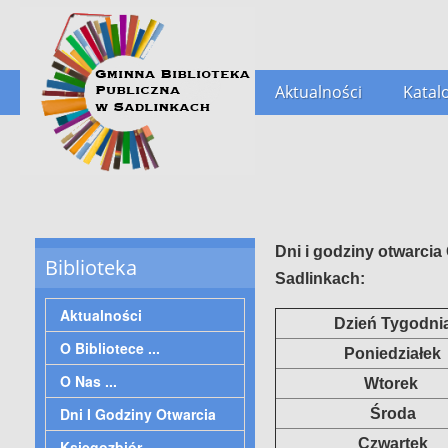
Aktualności
Katal
Dni i godziny otwarcia
Biblioteka
Sadlinkach:
Aktualności
Dzień Tygodni
O Bibliotece ...
Poniedziałek
O Nas ...
Wtorek
Dni I Godziny Otwarcia
Środa
Czwartek
Księgozbiór