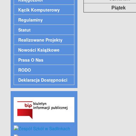
Piątek
Kącik Komputerowy
Regulaminy
Statut
Realizowane Projekty
Nowości Książkowe
Prasa O Nas
RODO
Deklaracja Dostępności